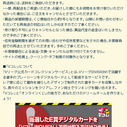
再送時には、送料をご負担いただきます。
・一度、再配送をご希望いただき、お届けした際にもお荷物をお受け取りいただけ
なかった場合には、ご注文をキャンセルとさせていただきます。
・賞品の保管期間は、くじ開始日から約1年となります。以降にお問い合わせをい
ただいても再発送の対応はいたしかねますのでご了承ください。
・受け取り不可によりキャンセルとなった場合、賞品代金の返金はいたしません
ので予めご了承ください。
・住所登録期間を過ぎてのお問い合わせや住所変更などをされた場合、お客様負
担での再送とさせていただきます。予めご了承ください。
・お客様都合による返品・交換・キャンセルは受け付けておりません。
・サイトの性質上、クーリング・オフ制度の対象外となります。
■「Vコレ」について
『Vリーグ公式カードコレクションサービス』とは、VリーグDIVISION1で活躍す
る選手のプレーシーンをデジタルカードとして配信するサービスです。
レア度に応じて趣向を凝らしたデザインで制作された選手カードを収集しなが
ら、数々のミッションをクリアし、ファン同士でランキングを競い合えます。
「Vコレ」と「オンラインくじ」の両方で、あなただけのドリームチームを作りまし
ょう！