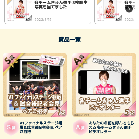
各チームきゅん選手 3枚組生
各チー
写真を当てました
写真を
2023/3/19
2023/3/
賞品一覧
V1ファイナルステージ観
あなたの名前を呼んでもら
S
A
戦＆試合後記者会見 ペア
える 各チームきゅん選手
賞
賞
ご招待
ビデオレター