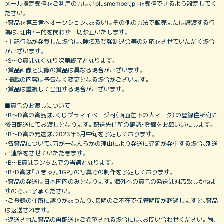
メール指定受信をご利用の方は、「plusmember.jp」を受信できるよう設定してく
ださい。
・賞品を第三者へオークション、あるいはその他の方法で転売または譲渡する行
為は、理由・目的を問わず一切禁止いたします。
・上記行為が発覚した場合は、除名及び強制退会等の対応をさせていただく場合
がございます。
・S～C賞はなくなり次第終了となります。
・賞品画像と実際の賞品は異なる場合がございます。
・掲載の内容は予告なく変更となる場合がございます。
・賞品は重複して当選する場合がございます。
■賞品のお渡しについて
・B〜D賞の賞品は、くじプラマイページ内（画面左下の人マーク）の登録住所宛に
後日配送にてお渡しとなります。配送先住所の確認・登録をお願いいたします。
・B〜D賞の発送は、2023年5月中旬を予定しております。
・各賞品について、万が一なんらかの理由により発送に遅延が発生する場合、別途
ご連絡をさせていただきます。
・B～E賞はランダムでの当選となります。
・B・D賞は「＃きゅん1GP」の写真での制作を予定しております。
・賞品の発送は日本国内のみとなります。海外への賞品の発送は対応致しかねま
すので、ご了承ください。
・ご登録の住所に誤りがあったり、長期のご不在で保管期間が超過しますと、賞品
は返送されます。
・返送された賞品の再配送をご希望される場合には、お問い合わせください。尚、