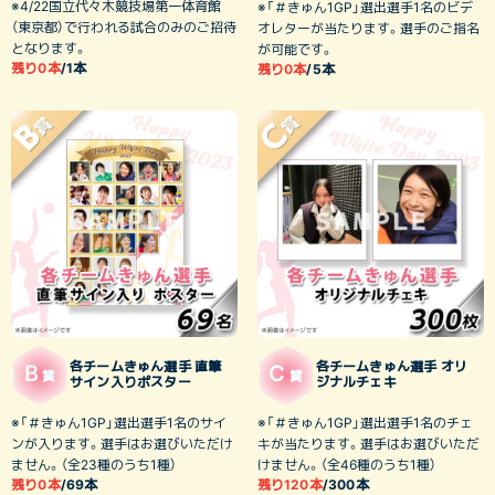
※4/22国立代々木競技場第一体育館
※「＃きゅん1GP」選出選手1名のビデ
（東京都）で行われる試合のみのご招待
オレターが当たります。選手のご指名
となります。
が可能です。
残り0本
/1本
残り0本
/5本
各チームきゅん選手 直筆
各チームきゅん選手 オリ
B
C
賞
賞
サイン入りポスター
ジナルチェキ
※「＃きゅん1GP」選出選手1名のサイ
※「＃きゅん1GP」選出選手1名のチェ
ンが入ります。選手はお選びいただけ
キが当たります。選手はお選びいただ
ません。（全23種のうち1種）
けません。（全46種のうち1種）
残り0本
/69本
残り120本
/300本