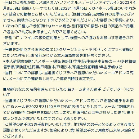
・当日のご参加が難しい場合は、V･ファイナルステージ（ファイナル４） 2023年4
月8日、9日 高崎アリーナもしくは、2023年4月15日スカイホール豊田のいずれか
の1試合での振替とさせていただきます。（振替の場合、記者会見の見学はござい
ません。観戦のみとなりますので予めご了承ください。）お客様のご事情により、
いずれの日程もご参加頂けなかった場合、別日程での振替、代替の賞品のご用意、
ご返金のご対応は出来ませんのでご注意ください。
・新型コロナウイルス感染症対策として、検査へのご協力をお願いする場合がご
ざいます。
・当選を証明できる画面の提出（スクリーンショット不可）と、くじプラへ登録い
ただいた住所と、お名前がわかる本人確認書類をお持ちください。
※本人確認書類例： パスポート/運転免許証/学生証/住民基本台帳カード/身体障害
者手帳/保険証/住民票/戸籍謄本/戸籍抄本/印鑑登録証明書/年金手帳など
・当日についての詳細は、当選後くじプラへご登録いただいたメールアドレス宛
に、メールにてご連絡致します。ご連絡日時は未定です。
■A賞（あなたの名前を呼んでもらえる 各チームきゅん選手 ビデオレター）につ
いて
・当選後くじプラへご登録いただいたメールアドレス宛に、ご希望の選手をお伺
いするメールを2023年3月20日を目処にお送りいたします。メールに記載され
ている期限内に回答をお願いいたします。期限内にご回答が無かった場合、選手
はランダムで選定いたしますのでご了承ください。
・ご希望の選手は3選手お伺いいたします。第1希望の選手となるようできる限り
調整させていただきますが、都合により、第1希望選手のご用意が出来ない場合が
ございます。