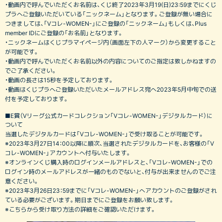
・動画内で呼んでいただくお名前は、くじ終了2023年3月19(日)23:59までにくじ
プラへご登録いただいている「ニックネーム」となります。ご登録が無い場合に
つきましては、「Vコレ-WOMEN-」にご登録の「ニックネーム」もしくは、Plus
member IDにご登録の「お名前」となります。
・ニックネームはくじプラマイページ内（画面左下の人マーク）から変更すること
が可能です。
・動画内で呼んでいただくお名前以外の内容についてのご指定は致しかねますの
でご了承ください。
・動画の長さは15秒を予定しております。
・動画はくじプラへご登録いただいたメールアドレス宛へ2023年5月中旬での送
付を予定しております。
■E賞（Vリーグ公式カードコレクション「Vコレ-WOMEN-」デジタルカード）に
ついて
当選したデジタルカードは「Vコレ-WOMEN-」で受け取ることが可能です。
※2023年3月27日14：00以降に順次、当選されたデジタルカードを、お客様の「V
コレ-WOMEN-」アカウントへ付与いたします。
※オンラインくじ購入時のログインメールアドレスと、「Vコレ-WOMEN-」での
ログイン時のメールアドレスが一緒のものでないと、付与が出来ませんのでご注
意ください。
※2023年3月26日23：59までに「Vコレ-WOMEN-」へアカウントのご登録がされ
ている必要がございます。期日までにご登録をお願い致します。
※こちらから受け取り方法の詳細をご確認いただけます。