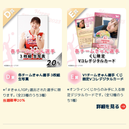
各チームきゅん選手 3枚組
V1チームきゅん選手 くじ
D
E
賞
賞
生写真
限定Vコレデジタルカード
※オンラインくじからのみ手に入る限
※「＃きゅん1GP」選出された選手に限
定デジタルカードです。（全12種のう
ります。（全23種のうち3種）
当選確率20％
ち1種）
詳細を見る