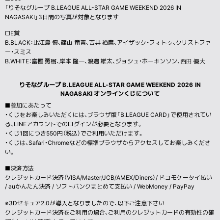
「りそなグループ B.LEAGUE ALL-STAR GAME WEEKEND 2026 IN
NAGASAKI」3日間の写真が対象となります
□E賞
B.BLACK：比江島 慎、篠山 竜青、吉井 裕鷹、アイザック・フォトゥ、クリストファ
ー・スミス
B.WHITE：富樫 勇樹、岸本 隆一、渡邊 雄太、ジョシュ・ホーキンソン、西田 優大
りそなグループ B.LEAGUE ALL-STAR GAME WEEKEND 2026 IN
NAGASAKI オンラインくじについて
■参加にあたって
・くじをお楽しみいただくには、ブラウザ版「B.LEAGUE CARD」で使用されてい
る、LINEアカウントでのログインが必要となります。
・くじ1回につき550円（税込）でご利用いただけます。
・くじは、Safari・Chromeなどの標準ブラウザからアクセスしてお楽しみくださ
い。
■決済方法
クレジットカード決済（VISA/Master/JCB/AMEX/Diners）/ ドコモケータイ払い
/ auかんたん決済 / ソフトバンクまとめて支払い / WebMoney / PayPay
※3Dセキュア2.0が導入となりましたので、以下ご注意下さい
クレジットカード決済をご利用の場合、ご利用のクレジットカードの有効性の確