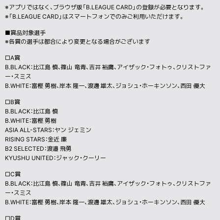
※アプリではなく、ブラウザ版「B.LEAGUE CARD」の登録が必要となります。
※「B.LEAGUE CARD」はスマートフォンでのみご利用いただけます。
■賞品対象選手
※各賞の選手は都合により変更となる場合がございます
□A賞
B.BLACK：比江島 慎、篠山 竜青、吉井 裕鷹、アイザック・フォトゥ、クリストファ
ー・スミス
B.WHITE：富樫 勇樹、岸本 隆一、渡邊 雄太、ジョシュ・ホーキンソン、西田 優大
□B賞
B.BLACK：比江島 慎
B.WHITE：富樫 勇樹
ASIA ALL-STARS：ヤン ジェミン
RISING STARS：金近 廉
B2 SELECTED：渡邉 飛勇
KYUSHU UNITED：ジャック・クーリー
□C賞
B.BLACK：比江島 慎、篠山 竜青、吉井 裕鷹、アイザック・フォトゥ、クリストファ
ー・スミス
B.WHITE：富樫 勇樹、岸本 隆一、渡邊 雄太、ジョシュ・ホーキンソン、西田 優大
□D賞