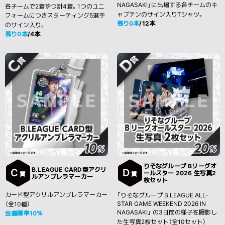
NAGASAKI」に出場する各チームのキ
各チームで2着ずつ計4着。1つのユニ
ャプテンのサイン入りTシャツ。
フォームにつきスターティング5選手
残り0本
/12本
のサイン入り。
残り0本
/4本
りそなグループ Bリーグオ
B.LEAGUE CARD型アクリ
C
D
ールスター 2026 生写真2
賞
賞
ルアンブレラマーカー
枚セット
カード型アクリルアンブレラマーカー
「りそなグループ B.LEAGUE ALL-
STAR GAME WEEKEND 2026 IN
（全10種）
NAGASAKI」 の3日間の様子を撮影し
当選確率10％
た生写真2枚セット（全10セット）