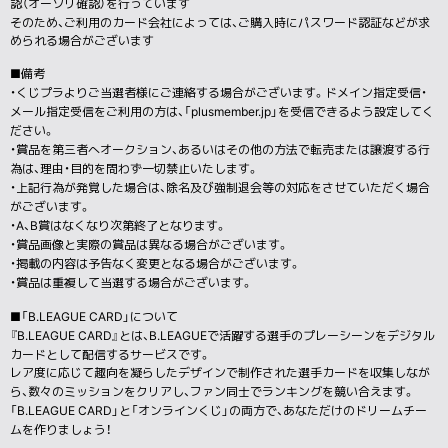
認（オーソリ確認）を行っています
そのため、ご利用のカード会社によっては、ご購入時にパスワード認証などが求
められる場合がございます
■備考
・くじプラよりご当選者様にご連絡する場合がございます。ドメイン指定受信・
メール指定受信をご利用の方は、「plusmember.jp」を受信できるよう設定してく
ださい。
・賞品を第三者へオークション、あるいはその他の方法で転売または譲渡する行
為は、理由・目的を問わず一切禁止いたします。
・上記行為が発覚した場合は、除名及び強制退会等の対応をさせていただく場合
がございます。
・A、B賞はなくなり次第終了となります。
・賞品画像と実際の賞品は異なる場合がございます。
・掲載の内容は予告なく変更となる場合がございます。
・賞品は重複して当選する場合がございます。
■「B.LEAGUE CARD」について
『B.LEAGUE CARD』とは、B.LEAGUEで活躍する選手のプレーシーンをデジタル
カードとして配信するサービスです。
レア度に応じて趣向を凝らしたデザインで制作された選手カードを収集しなが
ら、数々のミッションをクリアし、ファン同士でランキングを競い合えます。
「B.LEAGUE CARD」と「オンラインくじ」の両方で、あなただけのドリームチー
ムを作りましょう！