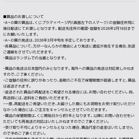
■賞品のお渡しについて
・A〜D賞の賞品は、くじプラマイページ内（画面左下の人マーク）の登録住所宛に
後日配送にてお渡しとなります。配送先住所の確認・登録を2026年2月16日まで
にお願いいたします。
・A〜D賞の発送は、2026年3月中旬を予定しております。
・各賞品について、万が一なんらかの理由により発送に遅延が発生する場合、別途
ご連絡をさせていただきます。
・賞品はランダムでの当選となります。
・賞品の発送は日本国内のみとなります。海外への賞品の発送は対応致しかねま
すので、ご了承ください。
・ご登録の住所に誤りがあったり、長期のご不在で保管期間が超過しますと、賞品
は返送されます。
・返送された賞品の再配送をご希望される場合には、お問い合わせください。尚、
再送時には、送料をご負担いただきます。
・一度、再配送をご希望いただき、お届けした際にもお荷物をお受け取りいただけ
なかった場合には、ご注文をキャンセルとさせていただきます。
・賞品の保管期間は、くじ開始日から約1年となります。以降にお問い合わせをい
ただいても再発送の対応はいたしかねますのでご了承ください。
・受け取り不可によりキャンセルとなった場合、賞品代金の返金はいたしません
ので予めご了承ください。