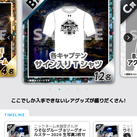
ここでしか入手できないレアグッズが盛りだくさん！
ニックネーム未設定さんが
ニック
りそなグループ Bリーグオー
りそな
ルスター 2026 生写真2枚セ
ルスター