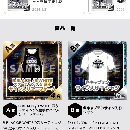
ットを当てました
ットを
2026/1/31
2026/1/
賞品一覧
B.BLACK /B.WHITEスタ
各キャプテンサイン入りT
A
B
ーティング5選手サイン入
賞
賞
シャツ
りユニフォーム
B.BLACK/B.WHITEのスターティング
「りそなグループ B.LEAGUE ALL-
STAR GAME WEEKEND 2026 IN
5の選手のサイン入りユニフォーム。