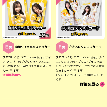
E
F
自撮りチェキ風ステッカー
デジタル タカコレカード
賞
賞
タカコレくじ ハニーズver.限定デザイ
タカコレくじ ハニーズver.限定デザイ
ン！メンバーのデジタルサイン＆ここ
ン。タカコレのアプリ版・ブラウザ版
でしか見れない自撮りチェキ風ステッ
どちらでも受け取ることができる貴重
カー（全18種）
な☆3カード（全18種）
当選確率30％
※タカコレではトレード可能なカード
です
詳細を見る