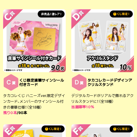
くじ限定直筆サインシール
タカコレカードデザインア
C
D
賞
賞
付きカード
クリルスタンド
タカコレくじ ハニーズver.限定デザイ
デジタルカードがリアルで飾れるアク
ンカード、メンバーのサインシール付
リルスタンドに！（全18種）
当選確率10％
きの豪華仕様！（全18種）
残り0本
/90本