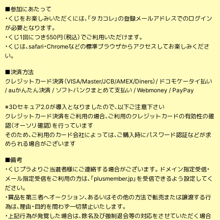
■参加にあたって
・くじをお楽しみいただくには、「タカコレ」の登録メールアドレスでのログイン
が必要となります。
・くじ1回につき550円（税込）でご利用いただけます。
・くじは、safari・Chromeなどの標準ブラウザからアクセスしてお楽しみくださ
い。
■決済方法
クレジットカード決済（VISA/Master/JCB/AMEX/Diners）/ ドコモケータイ払い
/ auかんたん決済 / ソフトバンクまとめて支払い / Webmoney / PayPay
※3Dセキュア2.0が導入となりましたので、以下ご注意下さい
クレジットカード決済をご利用の場合、ご利用のクレジットカードの有効性の確
認（オーソリ確認）を行っています
そのため、ご利用のカード会社によっては、ご購入時にパスワード認証などが求
められる場合がございます
■備考
・くじプラよりご当選者様にご連絡する場合がございます。ドメイン指定受信・
メール指定受信をご利用の方は、「plusmember.jp」を受信できるよう設定してく
ださい。
・賞品を第三者へオークション、あるいはその他の方法で転売または譲渡する行
為は、理由・目的を問わず一切禁止いたします。
・上記行為が発覚した場合は、除名及び強制退会等の対応をさせていただく場合