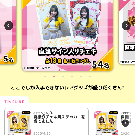
ここでしか入手できないレアグッズが盛りだくさん！
esterさんが
kenny
自撮りチェキ風ステッカーを
自撮り
当てました
当てま
2026/4/20
2026/4/