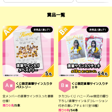
賞品一覧
くじ限定直筆サイン入りタ
くじ限定直筆サイン入りチ
A
B
賞
賞
ペストリー
ェキ
全メンバーの直筆サインが入った豪華
タカコレくじ ハニーズver限定の撮り
仕様！
下ろし！直筆サイン＆デコレーション
残り0本
/5本
付きの激レアチェキ！（全18種）
残り0本
/54本