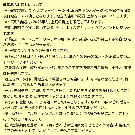
■賞品のお渡しについて
・A〜E賞の賞品は、くじプラマイページ内（画面左下の人マーク）の登録住所宛に
後日配送にてお渡しとなります。配送先住所の確認・登録をお願いいたします。
・A〜E賞の発送は、2026年6月上旬の発送を予定しております。
・F賞は随時ログイン頂いている「タカコレ」のアカウントのプレゼントに反映さ
れます。
・各賞品について、万が一なんらかの理由により発送に遅延が発生する場合、別途
ご連絡をさせていただきます。
・B〜F賞はランダムでの当選となります。
・賞品の発送は日本国内のみとなります。海外への賞品の発送は対応致しかねま
すので、ご了承ください。
・ご登録の住所に誤りがあったり、長期のご不在で保管期間が超過しますと、賞品
は返送されます。
・返送された賞品の再配送をご希望される場合には、お問い合わせください。尚、
再送時には、送料をご負担いただきます。
・一度、再配送をご希望いただき、お届けした際にもお荷物をお受け取りいただけ
なかった場合には、ご注文をキャンセルとさせていただきます。
・賞品の保管期間は、くじ開始日から約1年となります。以降にお問い合わせをい
ただいても再発送の対応はいたしかねますのでご了承ください。
・受け取り不可によりキャンセルとなった場合、くじ代金の返金はいたしません
ので予めご了承ください。
・住所登録期間を過ぎてのお問い合わせや住所変更などをされた場合、お客様負
担での再送とさせていただきます。予めご了承ください。