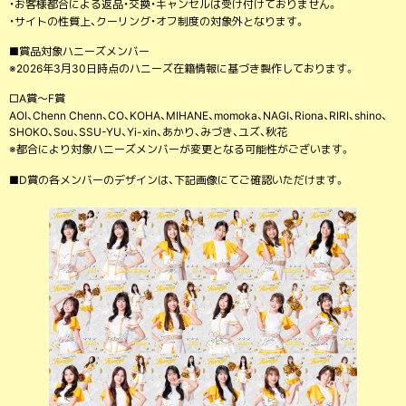
・お客様都合による返品・交換・キャンセルは受け付けておりません。
・サイトの性質上、クーリング・オフ制度の対象外となります。
■賞品対象ハニーズメンバー
※2026年3月30日時点のハニーズ在籍情報に基づき製作しております。
□A賞～F賞
AOI、Chenn Chenn、CO、KOHA、MIHANE、momoka、NAGI、Riona、RIRI、shino、
SHOKO、Sou、SSU-YU、Yi-xin、あかり、みづき、ユズ、秋花
※都合により対象ハニーズメンバーが変更となる可能性がございます。
■D賞の各メンバーのデザインは、下記画像にてご確認いただけます。