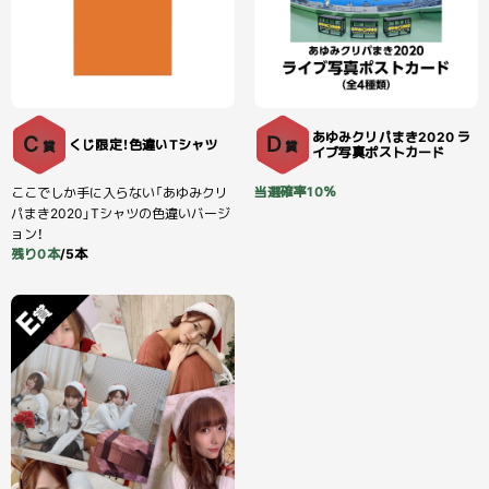
あゆみクリパまき2020 ラ
C
D
くじ限定！色違いTシャツ
賞
賞
イブ写真ポストカード
当選確率10％
ここでしか手に入らない「あゆみクリ
パまき2020」Tシャツの色違いバージ
ョン！
残り0本
/5本