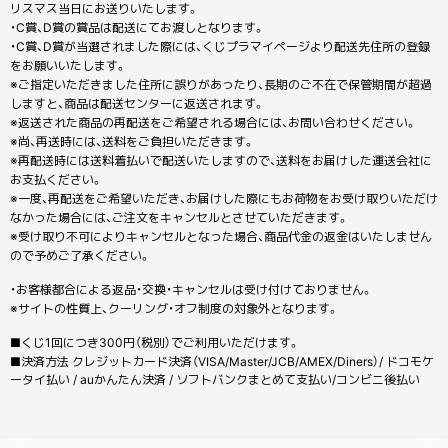
リスマス当日にお送りいたします。
・C賞、D賞の賞品は配送にてお渡しとなります。
・C賞、D賞が当選されました際には、くじプラマイページより配送先住所の登録
をお願いいたします。
※ご指定いただきました住所に誤りがあったり、長期のご不在で保管期間が超過
しますと、商品は配送センターに返送されます。
※返送された商品の再配送をご希望される場合には、お問い合わせください。
※尚、再送時には、送料をご負担いただきます。
※再配送時には送料着払いで配送いたしますので、送料をお届けした運送会社に
お支払ください。
※一度、再配送をご希望いただき、お届けした際にもお荷物をお受け取りいただけ
なかった場合には、ご注文をキャンセルとさせていただきます。
※受け取り不可によりキャンセルとなった場合、商品代金の返金はいたしません
ので予めご了承ください。
・お客様都合による返品・交換・キャンセルは受け付けておりません。
※サイトの性質上、クーリング・オフ制度の対象外となります。
■くじ1回につき300円（税別）でご利用いただけます。
■決済方法 クレジットカード決済（VISA/Master/JCB/AMEX/Diners）/ ドコモケ
ータイ払い / auかんたん決済 / ソフトバンクまとめて支払い/コンビニ後払い