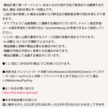
・賞品を第三者へオークション、あるいはその他の方法で転売または譲渡する行
為は、理由・目的を問わず一切禁止です。
・上記行為が発覚した場合は会員からの除名及び強制退会等の対応を取らせて頂
きます。
・チケプラよりご当選者様にご連絡する場合がございます。ドメイン指定受信・
メール指定受信をご利用の方は、「plusmember.jp」を受信できるよう設定してく
ださい。
・くじの一部に公演で着用するステージ衣装の写真が含まれております。
・A、B賞は、なくなり次第終了となります。
・賞品画像と実際の賞品は異なる場合があります。
・掲載の内容は予告なく変更となる場合があります。
・賞品は重複して当選する場合がございます。
■くじ1回につき550円（税込）でご利用いただけます。
■決済方法 クレジットカード決済（VISA/Master/JCB/AMEX/Diners）/ ドコモケ
ータイ払い / auかんたん決済 / ソフトバンクまとめて支払い/コンビニ後払
い/Webmoney/PayPay
■よくあるお問い合わせ
https://faq.tixplus.jp/kujipl/
■年末年始休業のお知らせ
誠に勝手ながら、2022年12月29日(木)〜2023年1月3日(火)におきまして年末年