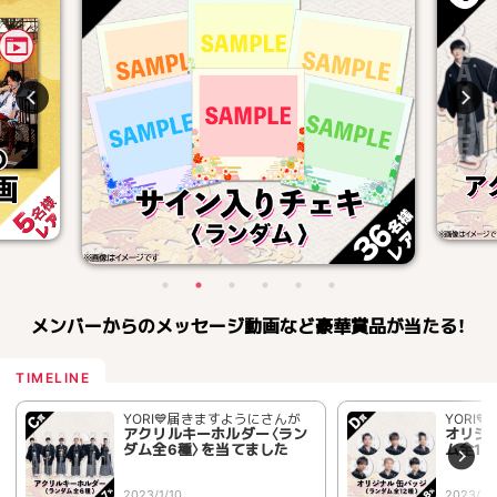
メンバーからのメッセージ動画など豪華賞品が当たる！
YORI💙届きますようにさんが
YORI
アクリルキーホルダー〈ラン
オリジ
ダム全6種〉を当てました
ム全1
2023/1/10
2023/1/