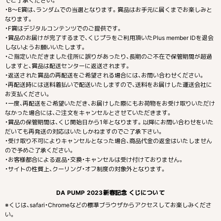
でご了承ください。
・B〜E賞は、ランダムでの当選となります。賞品はお手元に届くまでお楽しみと
なります。
・F賞はデジタルコンテンツでのご提供です。
・賞品のお届けが完了するまで、くじプラをご利用頂いたPlus member IDを退会
しないようお願いいたします。
・ご指定いただきました住所に誤りがあったり、長期のご不在で保管期間が超過
しますと、賞品は配送センターに返送されます。
・返送された賞品の再配送をご希望される場合には、お問い合わせください。
・再配送時には送料着払いで配送いたしますので、送料をお届けした運送会社に
お支払ください。
・一度、再配送をご希望いただき、お届けした際にもお荷物をお受け取りいただけ
なかった場合には、ご注文をキャンセルとさせていただきます。
・賞品の保管期間は、くじ開始日から1年となります。以降にお問い合わせをいた
だいても再発送の対応はいたしかねますのでご了承下さい。
・受け取り不可によりキャンセルとなった場合、商品代金の返金はいたしません
ので予めご了承ください。
・お客様都合による返品・交換・キャンセルは受け付けておりません。
・サイトの性質上、クーリング・オフ制度の対象外となります。
DA PUMP 2023新春記念 くじについて
※くじは、safari・Chromeなどの標準ブラウザからアクセスしてお楽しみくださ
い。