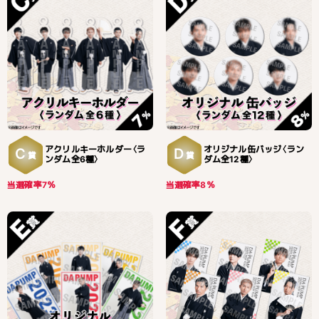
アクリルキーホルダー〈ラ
オリジナル缶バッジ〈ラン
C
D
賞
賞
ンダム全6種〉
ダム全12種〉
当選確率7％
当選確率8％