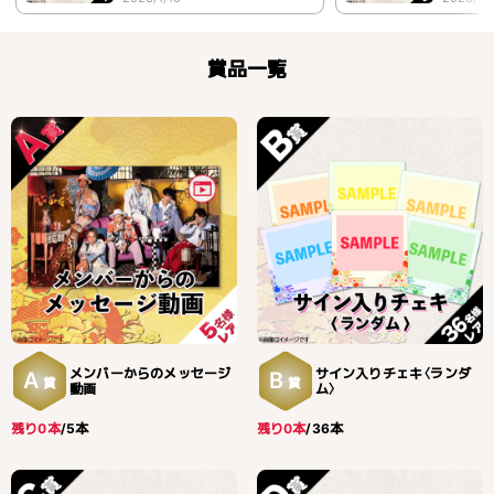
賞品一覧
メンバーからのメッセージ
サイン入りチェキ〈ランダ
A
B
賞
賞
動画
ム〉
残り0本
/5本
残り0本
/36本