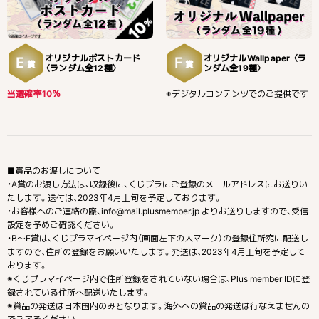
オリジナルポストカード
オリジナルWallpaper 〈ラ
E
F
賞
賞
〈ランダム全12種〉
ンダム全19種〉
当選確率10％
※デジタルコンテンツでのご提供です
■賞品のお渡しについて
・A賞のお渡し方法は、収録後に、くじプラにご登録のメールアドレスにお送りい
たします。送付は、2023年4月上旬を予定しております。
・お客様へのご連絡の際、info@mail.plusmember.jp よりお送りしますので、受信
設定を予めご確認ください。
・B〜E賞は、くじプラマイページ内（画面左下の人マーク）の登録住所宛に配送し
ますので、住所の登録をお願いいたします。発送は、2023年4月上旬を予定して
おります。
※くじプラマイページ内で住所登録をされていない場合は、Plus member IDに登
録されている住所へ配送いたします。
※賞品の発送は日本国内のみとなります。海外への賞品の発送は行なえませんの