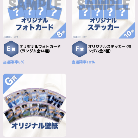
オリジナルフォトカード
オリジナルステッカー〈ラ
E
F
賞
賞
〈ランダム全14種〉
ンダム全7種〉
当選確率8％
当選確率10％