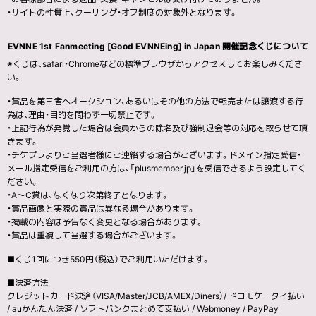
・サイトの性質上、クーリング・オフ制度の対象外となります。
EVNNE 1st Fanmeeting [Good EVNNEing] in Japan 開催記念くじについて
※くじは、safari・Chromeなどの標準ブラウザからアクセスしてお楽しみくださ
い。
・賞品を第三者へオークション、あるいはその他の方法で転売または譲渡する行
為は、理由・目的を問わず一切禁止です。
・上記行為が発覚した場合は会員からの除名及び強制退会等の対応を取らせて頂
きます。
・チケプラよりご当選者様にご連絡する場合がございます。ドメイン指定受信・
メール指定受信をご利用の方は、「plusmember.jp」を受信できるよう設定してく
ださい。
・A〜C賞は、なくなり次第終了となります。
・賞品画像と実際の賞品は異なる場合があります。
・掲載の内容は予告なく変更となる場合があります。
・賞品は重複して当選する場合がございます。
■くじ1回につき550円（税込）でご利用いただけます。
■決済方法
クレジットカード決済（VISA/Master/JCB/AMEX/Diners）/ ドコモケータイ払い
/ auかんたん決済 / ソフトバンクまとめて支払い / Webmoney / PayPay