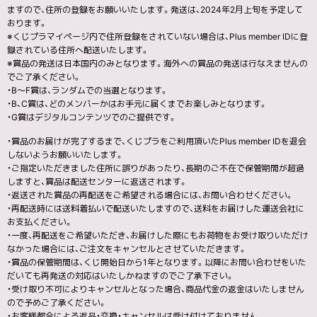
ますので、住所の登録をお願いいたします。発送は、2024年2月上旬を予定して
おります。
※くじプラマイページ内で住所登録をされていない場合は、Plus member IDに登
録されている住所へ配送いたします。
※賞品の発送は日本国内のみとなります。海外への賞品の発送は行なえませんの
でご了承ください。
・B〜F賞は、ランダムでの当選となります。
・B、C賞は、どのメンバーかはお手元に届くまでお楽しみとなります。
・G賞はデジタルコンテンツでのご提供です。
・賞品のお届けが完了するまで、くじプラをご利用頂いたPlus member IDを退会
しないようお願いいたします。
・ご指定いただきました住所に誤りがあったり、長期のご不在で保管期間が超過
しますと、賞品は配送センターに返送されます。
・返送された賞品の再配送をご希望される場合には、お問い合わせください。
・再配送時には送料着払いで配送いたしますので、送料をお届けした運送会社に
お支払ください。
・一度、再配送をご希望いただき、お届けした際にもお荷物をお受け取りいただけ
なかった場合には、ご注文をキャンセルとさせていただきます。
・賞品の保管期間は、くじ開始日から1年となります。以降にお問い合わせをいた
だいても再発送の対応はいたしかねますのでご了承下さい。
・受け取り不可によりキャンセルとなった場合、商品代金の返金はいたしません
ので予めご了承ください。
・お客様都合による返品・交換・キャンセルは受け付けておりません。