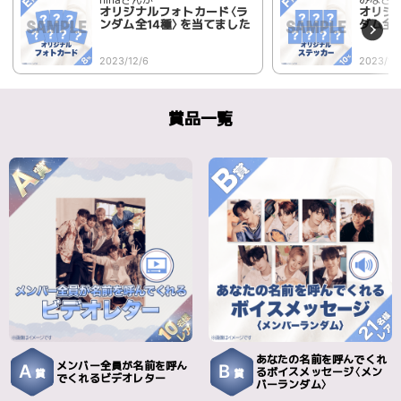
オリジナルフォトカード〈ラ
オリジ
ンダム全14種〉を当てました
ダム全
2023/12/6
2023/12
賞品一覧
あなたの名前を呼んでくれ
メンバー全員が名前を呼ん
A
B
るボイスメッセージ〈メン
賞
賞
でくれるビデオレター
バーランダム〉