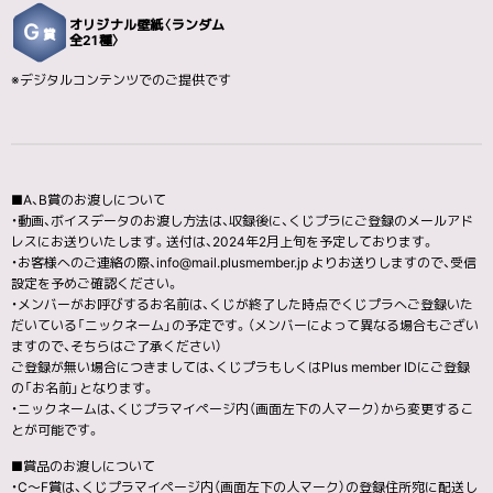
オリジナル壁紙〈ランダム
G
賞
全21種〉
※デジタルコンテンツでのご提供です
■A、B賞のお渡しについて
・動画、ボイスデータのお渡し方法は、収録後に、くじプラにご登録のメールアド
レスにお送りいたします。送付は、2024年2月上旬を予定しております。
・お客様へのご連絡の際、info@mail.plusmember.jp よりお送りしますので、受信
設定を予めご確認ください。
・メンバーがお呼びするお名前は、くじが終了した時点でくじプラへご登録いた
だいている「ニックネーム」の予定です。（メンバーによって異なる場合もござい
ますので、そちらはご了承ください）
ご登録が無い場合につきましては、くじプラもしくはPlus member IDにご登録
の「お名前」となります。
・ニックネームは、くじプラマイページ内（画面左下の人マーク）から変更するこ
とが可能です。
■賞品のお渡しについて
・C〜F賞は、くじプラマイページ内（画面左下の人マーク）の登録住所宛に配送し