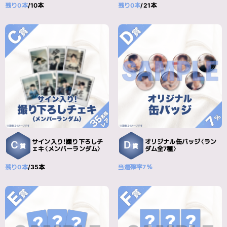
残り0本
/10本
残り0本
/21本
サイン入り！撮り下ろしチ
オリジナル缶バッジ〈ラン
C
D
賞
賞
ェキ〈メンバーランダム〉
ダム全7種〉
残り0本
/35本
当選確率7％