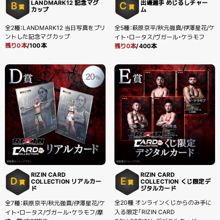
LANDMARK12 記念マグ
出場選手 めじるしチャー
B
C
賞
賞
カップ
ム
全2種：LANDMARK12 当日写真をプリ
全5種：萩原京平/秋元強真/伊澤星花/ケ
ントした記念マグカップ
イト・ロータス/ヴガール・ケラモフ
残り0本
/100本
残り0本
/400本
RIZIN CARD
RIZIN CARD
D
E
COLLECTION リアルカー
COLLECTION くじ限定デ
賞
賞
ド
ジタルカード
全20種 オンラインくじからのみ手に
全7種：萩原京平/秋元強真/伊澤星花/ケ
入る限定「RIZIN CARD
イト・ロータス/ヴガール・ケラモフ/摩