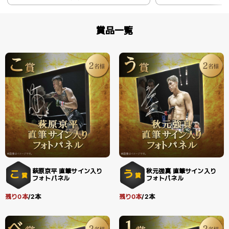
賞品一覧
萩原京平 直筆サイン入り
秋元強真 直筆サイン入り
こ
う
賞
賞
フォトパネル
フォトパネル
残り0本
/2本
残り0本
/2本