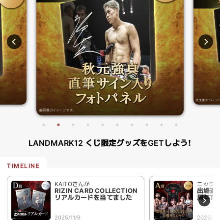
LANDMARK12 くじ限定グッズをGETしよう！
KAITOさんが
ニック
RIZIN CARD COLLECTION
出場選手
リアルカードを当てました
周年T
2025/11/9
2025/11