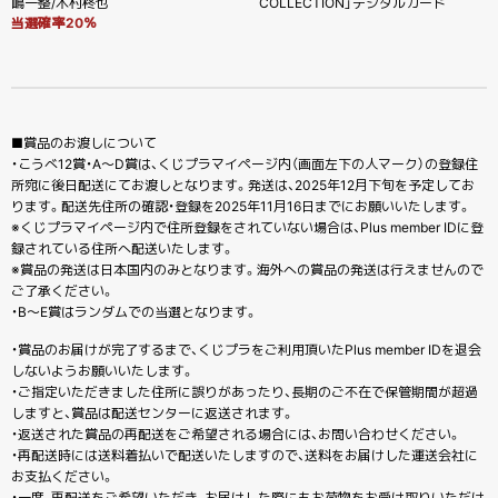
嶋一整/木村柊也
COLLECTION」デジタルカード
当選確率20％
■賞品のお渡しについて
・こうべ12賞・A〜D賞は、くじプラマイページ内（画面左下の人マーク）の登録住
所宛に後日配送にてお渡しとなります。発送は、2025年12月下旬を予定してお
ります。配送先住所の確認・登録を2025年11月16日までにお願いいたします。
※くじプラマイページ内で住所登録をされていない場合は、Plus member IDに登
録されている住所へ配送いたします。
※賞品の発送は日本国内のみとなります。海外への賞品の発送は行えませんので
ご了承ください。
・B～E賞はランダムでの当選となります。
・賞品のお届けが完了するまで、くじプラをご利用頂いたPlus member IDを退会
しないようお願いいたします。
・ご指定いただきました住所に誤りがあったり、長期のご不在で保管期間が超過
しますと、賞品は配送センターに返送されます。
・返送された賞品の再配送をご希望される場合には、お問い合わせください。
・再配送時には送料着払いで配送いたしますので、送料をお届けした運送会社に
お支払ください。
・一度、再配送をご希望いただき、お届けした際にもお荷物をお受け取りいただけ