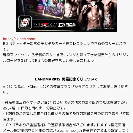
https://rizincc.com/
RIZINファイターたちのデジタルカードをコレクションできる公式サービスで
す。
現役ファイターから伝説のスターまで、リングを彩ってきた選手たちのオリジナ
ルカードをGETしてRIZINの世界をもっと楽しみましょう！
LANDMARK12 開催記念くじについて
※くじは、Safari・Chromeなどの標準ブラウザからアクセスしてお楽しみくださ
い。
・賞品を第三者へオークション、あるいはその他の方法で転売または譲渡する行
為は、理由・目的を問わず一切禁止です。
・上記行為が発覚した場合は会員からの除名及び強制退会等の対応を取らせて頂
きます。
・チケプラよりご当選者様にご連絡する場合がございます。ドメイン指定受信・
メール指定受信をご利用の方は、「plusmember.jp」を受信できるよう設定してく