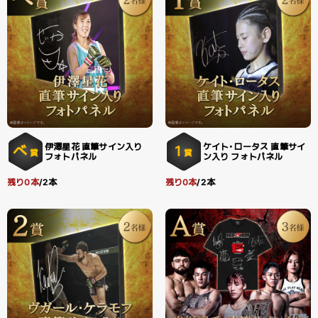
伊澤星花 直筆サイン入り
ケイト・ロータス 直筆サイ
べ
1
賞
賞
フォトパネル
ン入り フォトパネル
残り0本
/2本
残り0本
/2本