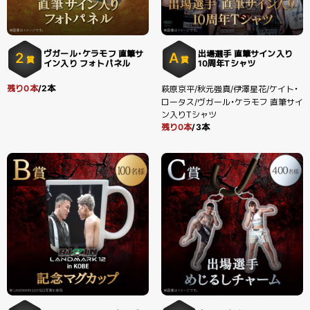
ヴガール・ケラモフ 直筆サ
出場選手 直筆サイン入り
2
A
賞
賞
イン入り フォトパネル
10周年Tシャツ
残り0本
/2本
萩原京平/秋元強真/伊澤星花/ケイト・
ロータス/ヴガール・ケラモフ 直筆サイ
ン入りTシャツ
残り0本
/3本