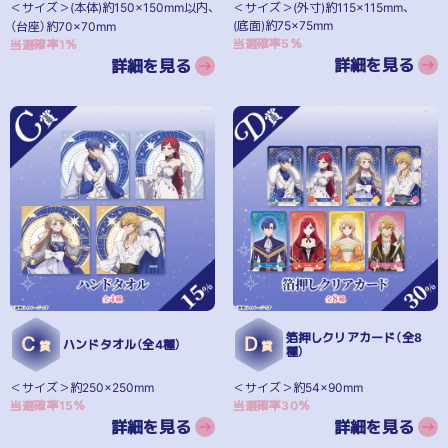
＜サイズ＞(本体)約150×150mm以内、
＜サイズ＞(外寸)約115×115mm、
(底面)約75×75mm
（台座）約70×70mm
当選確率5％
当選確率1％
詳細を見る
詳細を見る
箔押しクリアカード（全8
C
D
ハンドタオル（全4種）
賞
賞
種）
＜サイズ＞約250×250mm
＜サイズ＞約54×90mm
当選確率15％
当選確率30％
詳細を見る
詳細を見る