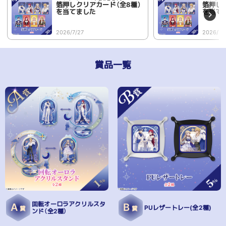
箔押しクリアカード（全8種）
箔押し
を当てました
を当て
2026/7/27
2026/7/
賞品一覧
回転オーロラアクリルスタ
A
B
PUレザートレー(全2種)
賞
賞
ンド（全2種）