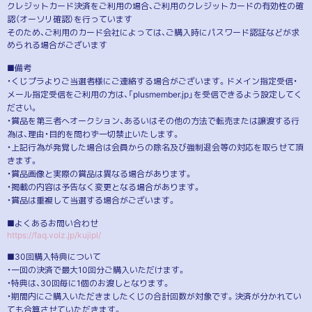
クレジットカード決済をご利用の場合、ご利用のクレジットカードの有効性の確
認（オーソリ確認）を行っています
そのため、ご利用のカード会社によっては、ご購入時にパスワード認証などが求
められる場合がございます
■備考
・くじプラよりご当選者様にご連絡する場合がございます。ドメイン指定受信・
メール指定受信をご利用の方は、「plusmember.jp」を受信できるよう設定してく
ださい。
・賞品を第三者へオークション、あるいはその他の方法で転売または譲渡する行
為は、理由・目的を問わず一切禁止いたします。
・上記行為が発覚した場合は会員からの除名及び強制退会等の対応を取らせて頂
きます。
・賞品画像と実際の賞品は異なる場合があります。
・掲載の内容は予告なく変更となる場合があります。
・賞品は重複して当選する場合がございます。
■よくあるお問い合わせ
https://faq.volz.jp/kujipl/
■30回購入特典について
・一回の決済で最大10回分ご購入いただけます。
・特典は、30回毎に1個のお渡しとなります。
・期間内にご購入いただきましたくじの合計回数が対象です。決済が分かれてい
ても合算させていただきます。