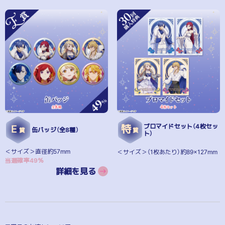
ブロマイドセット（4枚セッ
E
特
缶バッジ（全8種）
賞
賞
ト）
＜サイズ＞直径約57mm
＜サイズ＞（1枚あたり）約89×127mm
当選確率49％
詳細を見る