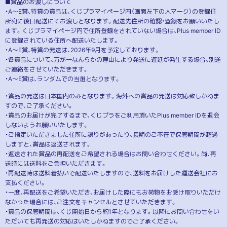
■賞品のお渡しについて
・A～E賞、特賞の賞品は、くじプラマイページ内（画面左下の人マーク）の登録住
所宛に後日配送にてお渡しとなります。配送先住所の確認・登録をお願いいたし
ます。くじプラマイページ内で住所登録をされていない場合は、Plus member ID
に登録されている住所へ配送いたします。
・A～E賞、特賞の発送は、2026年9月を予定しております。
・各賞品について、万が一なんらかの理由により発送に遅延が発生する場合、別途
ご連絡をさせていただきます。
・A～E賞は、ランダムでの当選となります。
・賞品の発送は日本国内のみとなります。海外への賞品の発送は対応致しかねま
すので、ご了承ください。
・賞品のお届けが完了するまで、くじプラをご利用頂いたPlus member IDを退会
しないようお願いいたします。
・ご指定いただきました住所に誤りがあったり、長期のご不在で保管期間が超過
しますと、賞品は返送されます。
・返送された賞品の再配送をご希望される場合はお問い合わせください。尚、再
送時には送料をご負担いただきます。
・再配送時は送料着払いで配送いたしますので、送料をお届けした運送会社にお
支払ください。
・一度、再配送をご希望いただき、お届けした際にもお荷物をお受け取りいただけ
なかった場合には、ご注文をキャンセルとさせていただきます。
・賞品の保管期間は、くじ開始日から約1年となります。以降にお問い合わせをい
ただいても再発送の対応はいたしかねますのでご了承ください。