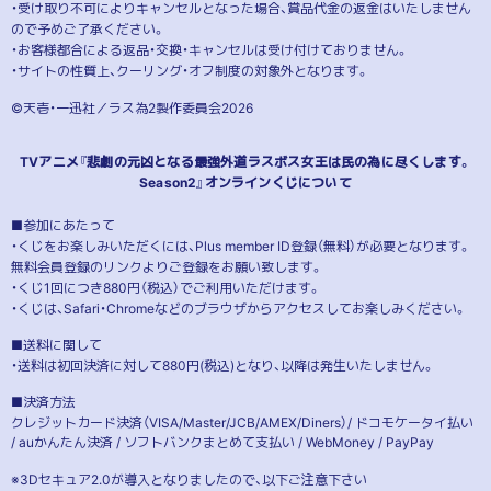
・受け取り不可によりキャンセルとなった場合、賞品代金の返金はいたしません
ので予めご了承ください。
・お客様都合による返品・交換・キャンセルは受け付けておりません。
・サイトの性質上、クーリング・オフ制度の対象外となります。
©天壱・一迅社／ラス為2製作委員会2026
TVアニメ『悲劇の元凶となる最強外道ラスボス女王は民の為に尽くします。
Season2』オンラインくじについて
■参加にあたって
・くじをお楽しみいただくには、Plus member ID登録（無料）が必要となります。
無料会員登録のリンクよりご登録をお願い致します。
・くじ1回につき880円（税込）でご利用いただけます。
・くじは、Safari・Chromeなどのブラウザからアクセスしてお楽しみください。
■送料に関して
・送料は初回決済に対して880円(税込)となり、以降は発生いたしません。
■決済方法
クレジットカード決済（VISA/Master/JCB/AMEX/Diners）/ ドコモケータイ払い
/ auかんたん決済 / ソフトバンクまとめて支払い / WebMoney / PayPay
※3Dセキュア2.0が導入となりましたので、以下ご注意下さい