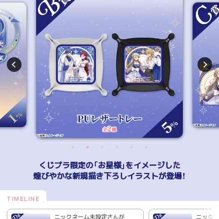
くじプラ限定の「お星様」をイメージした
煌びやかな新規描き下ろしイラストが登場！
ニックネーム未設定さんが
ニック