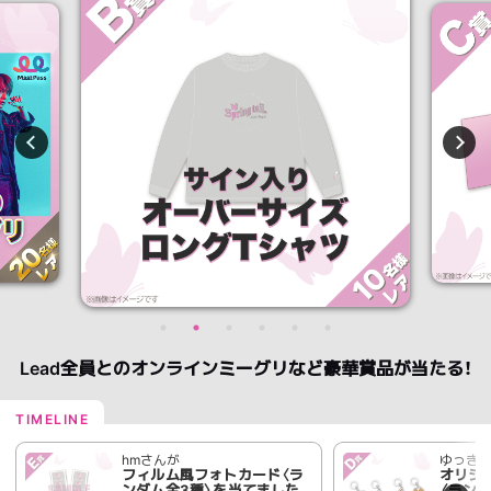
Lead全員とのオンラインミーグリなど豪華賞品が当たる！
hmさんが
ゆっき
フィルム風フォトカード〈ラ
オリジ
ンダム全3種〉を当てました
〈ラン