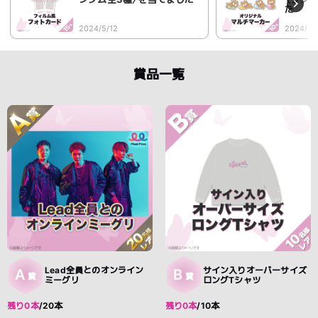
た
2024/5/12
2024/5/
賞品一覧
Lead全員とのオンライン
サイン入りオーバーサイズ
A
B
賞
賞
ミーグリ
ロングTシャツ
残り0本
/20本
残り0本
/10本