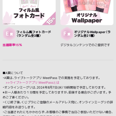
フィルム風フォトカード
オリジナルWallpaper〈ラ
E
F
賞
賞
〈ランダム全3種〉
ンダム全21種〉
当選確率15％
デジタルコンテンツでのご提供です
■A賞について
・A賞は、ライブトークアプリ MeetPass での実施を予定しております。
>>ライブトークアプリ MeetPassとは
・オンラインミーグリは、2024年8月7日(水) 19時開始で予定しております。
※お一人様あたり１分間を予定しておりますが、前後する場合がございます。予
めご了承ください。
・くじ終了後、くじプラにご登録のメールアドレス宛に、オンラインミーグリの詳
細内容をお送りします。
・ご当選されたにもかかわらず、お客様のご事情で当日ご参加いただけない場合、