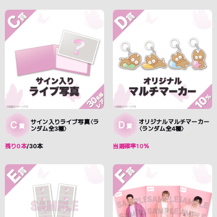
サイン入りライブ写真〈ラ
オリジナルマルチマーカー
C
D
賞
賞
ンダム全3種〉
〈ランダム全4種〉
残り0本
/30本
当選確率10％