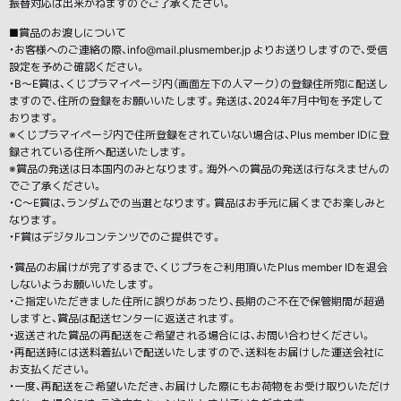
振替対応は出来かねますのでご了承ください。
■賞品のお渡しについて
・お客様へのご連絡の際、info@mail.plusmember.jp よりお送りしますので、受信
設定を予めご確認ください。
・B～E賞は、くじプラマイページ内（画面左下の人マーク）の登録住所宛に配送し
ますので、住所の登録をお願いいたします。発送は、2024年7月中旬を予定して
おります。
※くじプラマイページ内で住所登録をされていない場合は、Plus member IDに登
録されている住所へ配送いたします。
※賞品の発送は日本国内のみとなります。海外への賞品の発送は行なえませんの
でご了承ください。
・C〜E賞は、ランダムでの当選となります。賞品はお手元に届くまでお楽しみと
なります。
・F賞はデジタルコンテンツでのご提供です。
・賞品のお届けが完了するまで、くじプラをご利用頂いたPlus member IDを退会
しないようお願いいたします。
・ご指定いただきました住所に誤りがあったり、長期のご不在で保管期間が超過
しますと、賞品は配送センターに返送されます。
・返送された賞品の再配送をご希望される場合には、お問い合わせください。
・再配送時には送料着払いで配送いたしますので、送料をお届けした運送会社に
お支払ください。
・一度、再配送をご希望いただき、お届けした際にもお荷物をお受け取りいただけ