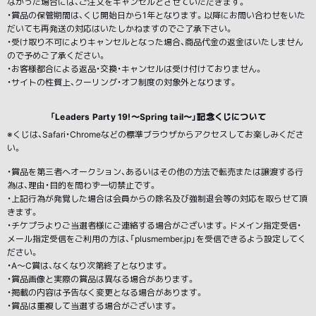
なかった場合には、ご注文をキャンセルとさせていただきます。
・賞品の保管期間は、くじ開始日から1年となります。以降にお問い合わせをいた
だいても再発送の対応はいたしかねますのでご了承下さい。
・受け取り不可によりキャンセルとなった場合、商品代金の返金はいたしません
ので予めご了承ください。
・お客様都合による返品・交換・キャンセルは受け付けておりません。
・サイトの性質上、クーリング・オフ制度の対象外となります。
「Leaders Party 19!〜Spring tail〜」記念くじについて
※くじは、Safari・Chromeなどの標準ブラウザからアクセスしてお楽しみくださ
い。
・賞品を第三者へオークション、あるいはその他の方法で転売または譲渡する行
為は、理由・目的を問わず一切禁止です。
・上記行為が発覚した場合は会員からの除名及び強制退会等の対応を取らせて頂
きます。
・チケプラよりご当選者様にご連絡する場合がございます。ドメイン指定受信・
メール指定受信をご利用の方は、「plusmember.jp」を受信できるよう設定してく
ださい。
・A〜C賞は、なくなり次第終了となります。
・賞品画像と実際の賞品は異なる場合があります。
・掲載の内容は予告なく変更となる場合があります。
・賞品は重複して当選する場合がございます。