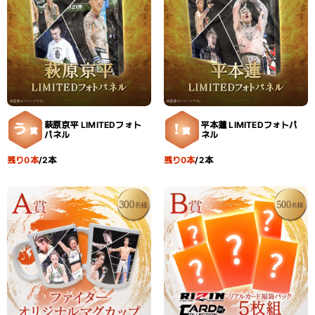
萩原京平 LIMITEDフォト
平本蓮 LIMITEDフォトパ
う
！
賞
賞
パネル
ネル
残り0本
/2本
残り0本
/2本