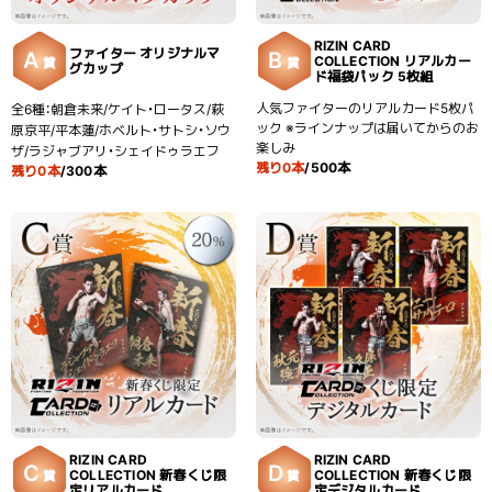
RIZIN CARD
ファイター オリジナルマ
A
B
COLLECTION リアルカー
賞
賞
グカップ
ド福袋パック 5枚組
人気ファイターのリアルカード5枚パ
全6種：朝倉未来/ケイト・ロータス/萩
ック ※ラインナップは届いてからのお
原京平/平本蓮/ホベルト・サトシ・ソウ
楽しみ
ザ/ラジャブアリ・シェイドゥラエフ
残り0本
/500本
残り0本
/300本
RIZIN CARD
RIZIN CARD
C
D
COLLECTION 新春くじ限
COLLECTION 新春くじ限
賞
賞
定リアルカード
定デジタルカード