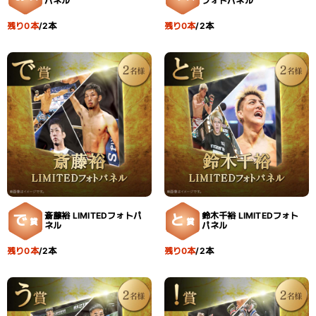
パネル
フォトパネル
残り0本
/2本
残り0本
/2本
斎藤裕 LIMITEDフォトパ
鈴木千裕 LIMITEDフォト
で
と
賞
賞
ネル
パネル
残り0本
/2本
残り0本
/2本