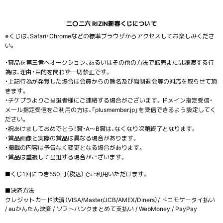
二〇二六 RIZIN新春くじについて
※くじは、Safari・Chromeなどの標準ブラウザからアクセスしてお楽しみくださ
い。
・賞品を第三者へオークション、あるいはその他の方法で転売または譲渡する行
為は、理由・目的を問わず一切禁止です。
・上記行為が発覚した場合は会員からの除名及び強制退会等の対応を取らせて頂
きます。
・チケプラよりご当選者様にご連絡する場合がございます。ドメイン指定受信・
メール指定受信をご利用の方は、「plusmember.jp」を受信できるよう設定してく
ださい。
・祝あけましておめでとう！賞・A〜B賞は、なくなり次第終了となります。
・賞品画像と実際の賞品は異なる場合があります。
・掲載の内容は予告なく変更となる場合があります。
・賞品は重複して当選する場合がございます。
■くじ1回につき550円（税込）でご利用いただけます。
■決済方法
クレジットカード決済（VISA/Master/JCB/AMEX/Diners）/ ドコモケータイ払い
/ auかんたん決済 / ソフトバンクまとめて支払い / WebMoney / PayPay