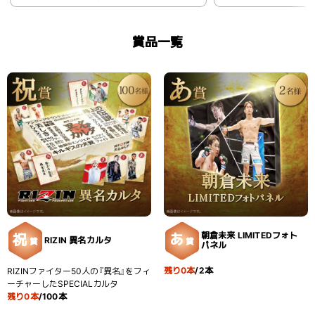
賞品一覧
朝倉未来 LIMITEDフォト
祝
あ
RIZIN 異名カルタ
賞
賞
パネル
残り0本
/2本
RIZINファイター50人の『異名』をフィ
ーチャーしたSPECIALカルタ
残り0本
/100本