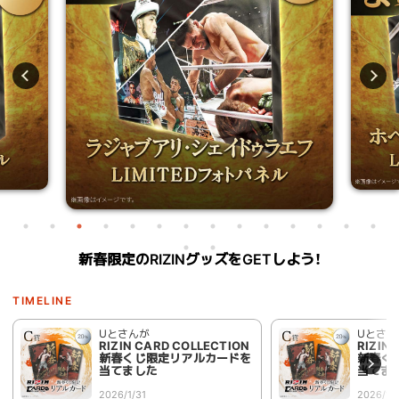
新春限定のRIZINグッズをGETしよう！
Uとさんが
Uとさん
RIZIN CARD COLLECTION
RIZIN
新春くじ限定リアルカードを
新春く
当てました
当てま
2026/1/31
2026/1/