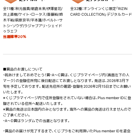
全11種：秋元強真/朝倉未来/伊澤星花/
全32種：オンラインくじ限定「RIZIN
井上直樹/ケイト・ロータス/斎藤裕/鈴
CARD COLLECTION」デジタルカード
木千裕/萩原京平/平本蓮/ホベルト・サ
トシ・ソウザ/ラジャブアリ・シェイド
ゥラエフ
当選確率20％
■賞品のお渡しについて
・祝あけましておめでとう！賞・A〜C賞は、くじプラマイページ内（画面左下の人
マーク）の登録住所宛に後日配送にてお渡しとなります。発送は、2026年3月下
旬を予定しております。配送先住所の確認・登録を2026年2月15日までにお願い
いたします。
※くじプラマイページ内で住所登録をされていない場合は、Plus member IDに登
録されている住所へ配送いたします。
※賞品の発送は日本国内のみとなります。海外への賞品の発送は行えませんので
ご了承ください。
・A～D賞はランダムでの当選となります。
・賞品のお届けが完了するまで、くじプラをご利用頂いたPlus member IDを退会