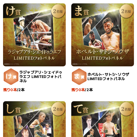
ラジャブアリ・シェイドゥ
ホベルト・サトシ・ソウザ
け
ま
ラエフ LIMITEDフォトパ
賞
賞
LIMITEDフォトパネル
ネル
残り0本
/2本
残り0本
/2本