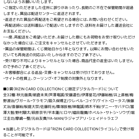
しないようお願いいたします。
・ご指定いただきました住所に誤りがあったり、長期のご不在で保管期間が超過
しますと、賞品は配送センターに返送されます。
・返送された賞品の再配送をご希望される場合には、お問い合わせください。
・再配送時には送料着払いで配送いたしますので、送料をお届けした運送会社に
お支払ください。
・一度、再配送をご希望いただき、お届けした際にもお荷物をお受け取りいただけ
なかった場合には、ご注文をキャンセルとさせていただきます。
・賞品の保管期間は、くじ開始日から1年となります。以降にお問い合わせをいた
だいても再発送の対応はいたしかねますのでご了承下さい。
・受け取り不可によりキャンセルとなった場合、商品代金の返金はいたしません
ので予めご了承ください。
・お客様都合による返品・交換・キャンセルは受け付けておりません。
・サイトの性質上、クーリング・オフ制度の対象外となります。
■D賞（RIZIN CARD COLLECTIONくじ限定デジタルカード）について
全32種：秋元強真/朝倉未来/芦澤竜誠/安藤達也/伊澤星花/伊藤裕樹/井上直樹/梅
野源治/ヴガール・ケラモフ/扇久保博正/クレベル・コイケ/ケイト・ロータス/後藤
丈治/斎藤裕/桜庭大世/佐藤将光/篠塚辰樹/神龍誠/鈴木千裕/ダニー・サバテロ/冨
澤大智/野村駿太/萩原京平/平本蓮/ヒロヤ/福田龍彌/ホベルト・サトシ・ソウザ/堀
江圭功/摩嶋一整/元谷友貴/YA-MAN/ラジャブアリ・シェイドゥラエフ
※当選したデジタルカードは「RIZIN CARD COLLECTION（ライコレ）」で受け取
ることが可能です。