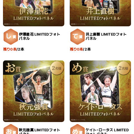
伊澤星花 LIMITEDフォト
井上直樹 LIMITEDフォト
し
て
賞
賞
パネル
パネル
残り0本
/2本
残り0本
/2本
秋元強真 LIMITEDフォト
ケイト・ロータス LIMITED
お
め
賞
賞