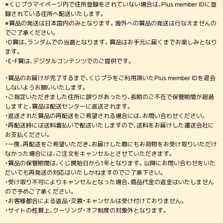
※くじプラマイページ内で住所登録をされていない場合は、Plus member IDに登
録されている住所へ配送いたします。
※賞品の発送は日本国内のみとなります。海外への賞品の発送は行なえませんの
でご了承ください。
・D賞は、ランダムでの当選となります。賞品はお手元に届くまでお楽しみとなり
ます。
・E・F賞は、デジタルコンテンツでのご提供です。
・賞品のお届けが完了するまで、くじプラをご利用頂いたPlus member IDを退会
しないようお願いいたします。
・ご指定いただきました住所に誤りがあったり、長期のご不在で保管期間が超過
しますと、賞品は配送センターに返送されます。
・返送された賞品の再配送をご希望される場合には、お問い合わせください。
・再配送時には送料着払いで配送いたしますので、送料をお届けした運送会社に
お支払ください。
・一度、再配送をご希望いただき、お届けした際にもお荷物をお受け取りいただけ
なかった場合には、ご注文をキャンセルとさせていただきます。
・賞品の保管期間は、くじ開始日から1年となります。以降にお問い合わせをいた
だいても再発送の対応はいたしかねますのでご了承下さい。
・受け取り不可によりキャンセルとなった場合、商品代金の返金はいたしません
ので予めご了承ください。
・お客様都合による返品・交換・キャンセルは受け付けておりません。
・サイトの性質上、クーリング・オフ制度の対象外となります。