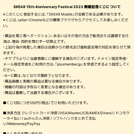
SKE48 15th Anniversary Festival 2023 開催記念くじについて
※このくじに参加するには、「SKE48 Mobile」の会員である必要があります。
※くじは、safari・Chromeなどの標準ブラウザからアクセスしてお楽しみくださ
い。
・賞品を第三者へオークション、あるいはその他の方法で転売または譲渡する行
為は、理由・目的を問わず一切禁止です。
・上記行為が発覚した場合は会員からの除名及び強制退会等の対応を取らせて頂
きます。
・チケプラよりご当選者様にご連絡する場合がございます。ドメイン指定受信・
メール指定受信をご利用の方は、「plusmember.jp」を受信できるよう設定してく
ださい。
・A〜C賞は、なくなり次第終了となります。
・賞品画像と実際の賞品は異なる場合があります。
・掲載の内容は予告なく変更となる場合があります。
・賞品は重複して当選する場合がございます。
■くじ1回につき550円（税込）でご利用いただけます。
■決済方法 クレジットカード決済（VISA/Master/JCB/AMEX/Diners）/ ドコモケ
ータイ払い / auかんたん決済 / ソフトバンクまとめて支払
い/Webmoney/PayPay
■よくあるお問い合わせ