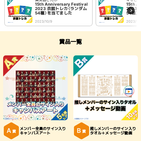
15th Anniversary Festival
15th A
2023 衣装トレカ〈ランダム
2023
54種〉を当てました
54種
2023/10/9
2023/10
賞品一覧
メンバー全員のサイン入り
推しメンバーのサイン入り
A
B
賞
賞
キャンバスアート
タオル＋メッセージ動画