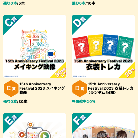
残り0本
/5本
残り0本
/10本
15th Anniversary
15th Anniversary
C
D
Festival 2023 メイキング
Festival 2023 衣装トレカ
賞
賞
映像
〈ランダム54種〉
残り0本
/30本
当選確率20％