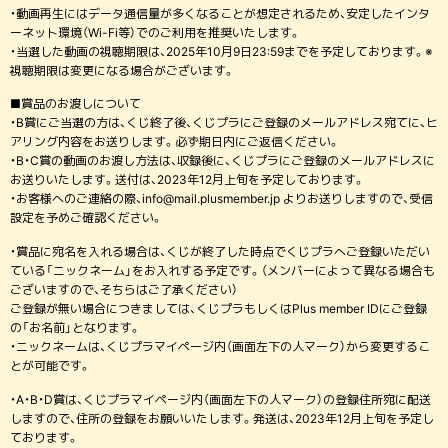
・動画再生にはデータ通信量が多くなることが想定されるため、安定したインタ
ーネット環境（Wi-Fi等）でのご利用を推奨いたします。
・当選した動画の視聴期限は、2025年10月9日23:59までを予定しております。※
視聴期限は変更になる場合がございます。
■賞品のお渡しについて
・B賞にご当選の方は、くじ終了後、くじプラにご登録のメールアドレス宛てに、ヒ
アリング内容をお送りします。必ず期日内にご返信ください。
・B・C賞の動画のお渡し方法は、収録後に、くじプラにご登録のメールアドレスに
お送りいたします。送付は、2023年12月上旬を予定しております。
・お客様へのご連絡の際、info@mail.plusmember.jp よりお送りしますので、受信
設定を予めご確認ください。
・賞品に宛名を入れる場合は、くじが終了した時点でくじプラへご登録いただい
ている「ニックネーム」をお入れする予定です。（メンバーによって異なる場合も
ございますので、そちらはご了承ください）
ご登録が無い場合につきましては、くじプラもしくはPlus member IDにご登録
の「お名前」となります。
・ニックネームは、くじプラマイページ内（画面左下の人マーク）から変更するこ
とが可能です。
・A・B・D賞は、くじプラマイページ内（画面左下の人マーク）の登録住所宛に配送
しますので、住所の登録をお願いいたします。発送は、2023年12月上旬を予定し
ております。