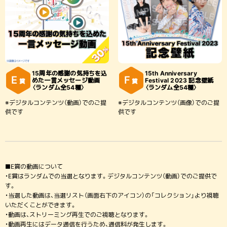
15周年の感謝の気持ちを込
15th Anniversary
E
F
めた一言メッセージ動画
Festival 2023 記念壁紙
賞
賞
〈ランダム全54種〉
〈ランダム全54種〉
※デジタルコンテンツ（動画）でのご提
※デジタルコンテンツ（画像）でのご提
供です
供です
■E賞の動画について
・E賞はランダムでの当選となります。デジタルコンテンツ（動画）でのご提供で
す。
・当選した動画は、当選リスト（画面右下のアイコン）の「コレクション」より視聴
いただくことができます。
・動画は、ストリーミング再生でのご視聴となります。
・動画再生にはデータ通信を行うため、通信料が発生します。