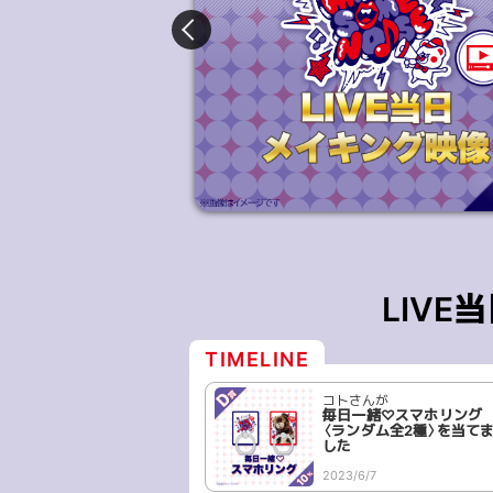
LIV
コトさんが
コトさんが
オリジナルステッカー〈ラ
毎日一緒♡スマホリング
ンダム全3種〉を当てまし
〈ランダム全2種〉を当て
た
した
2023/6/7
2023/6/7