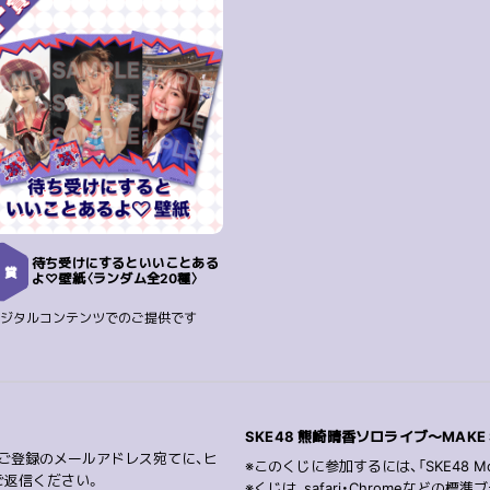
待ち受けにするといいことある
F
賞
よ♡壁紙〈ランダム全20種〉
デジタルコンテンツでのご提供です
SKE48 熊崎晴香ソロライブ〜MAKE
にご登録のメールアドレス宛てに、ヒ
※このくじに参加するには、「SKE48 M
ご返信ください。
※くじは、safari・Chromeなど