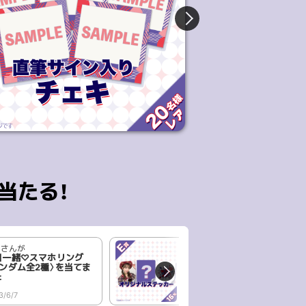
当たる！
トさんが
トシいイさんが
日一緒♡スマホリング
オリジナルステッカー〈ラ
ランダム全2種〉を当てま
ンダム全3種〉を当てまし
た
た
3/6/7
2023/6/7