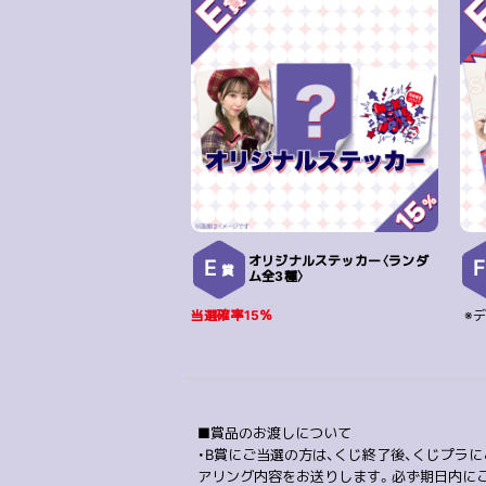
オリジナルステッカー〈ランダ
E
賞
ム全3種〉
当選確率15％
※
■賞品のお渡しについて
・B賞にご当選の方は、くじ終了後、くじプラ
アリング内容をお送りします。必ず期日内に