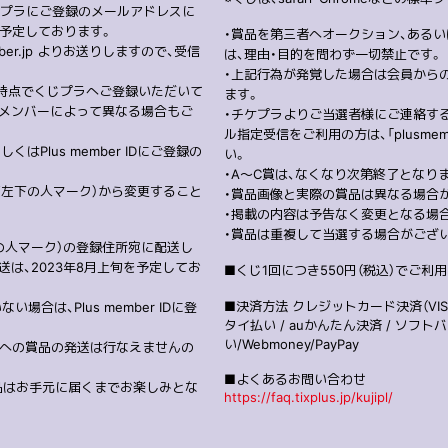
くじプラにご登録のメールアドレスに
を予定しております。
・賞品を第三者へオークション、ある
ember.jp よりお送りしますので、受信
は、理由・目的を問わず一切禁止です。
・上記行為が発覚した場合は会員から
た時点でくじプラへご登録いただいて
ます。
（メンバーによって異なる場合もご
・チケプラよりご当選者様にご連絡す
ル指定受信をご利用の方は、「plusme
Plus member IDにご登録の
い。
・A〜C賞は、なくなり次第終了となり
面左下の人マーク）から変更すること
・賞品画像と実際の賞品は異なる場合
・掲載の内容は予告なく変更となる場
・賞品は重複して当選する場合がござ
の人マーク）の登録住所宛に配送し
は、2023年8月上旬を予定してお
■くじ1回につき550円（税込）でご利
■決済方法 クレジットカード決済（VISA/Ma
合は、Plus member IDに登
タイ払い / auかんたん決済 / ソフ
い/Webmoney/PayPay
外への賞品の発送は行なえませんの
■よくあるお問い合わせ
賞品はお手元に届くまでお楽しみとな
https://faq.tixplus.jp/kujipl/