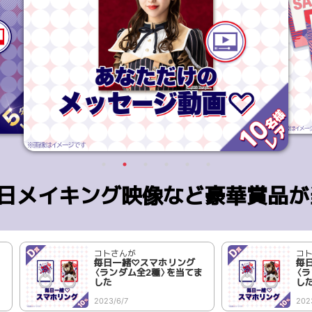
E当日メイキング映像など豪華賞品が
コトさんが
コ
毎日一緒♡スマホリング
毎
ま
〈ランダム全2種〉を当てま
〈
した
し
2023/6/7
202