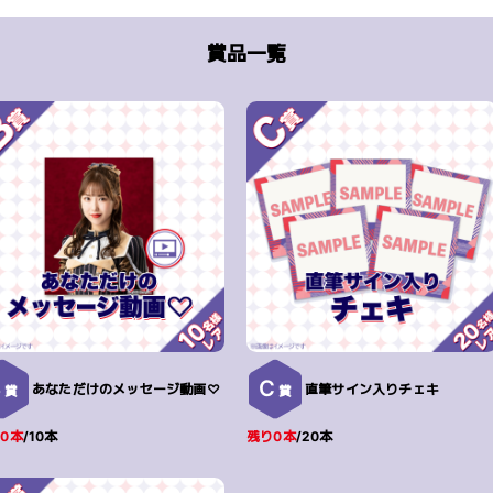
賞品一覧
B
C
あなただけのメッセージ動画♡
直筆サイン入りチェキ
賞
賞
0本
/10本
残り0本
/20本