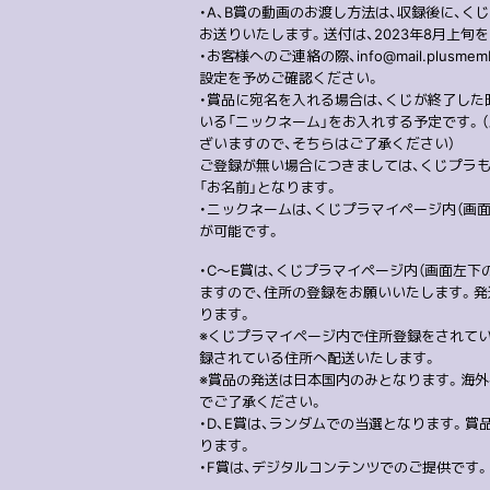
・A、B賞の動画のお渡し方法は、収録後に、
お送りいたします。送付は、2023年8月上旬
・お客様へのご連絡の際、info@mail.plusm
設定を予めご確認ください。
・賞品に宛名を入れる場合は、くじが終了し
いる「ニックネーム」をお入れする予定です。
ざいますので、そちらはご了承ください）
ご登録が無い場合につきましては、くじプラもしくは
「お名前」となります。
・ニックネームは、くじプラマイページ内（画
が可能です。
・C〜E賞は、くじプラマイページ内（画面左下
ますので、住所の登録をお願いいたします。発送
ります。
※くじプラマイページ内で住所登録をされていない場
録されている住所へ配送いたします。
※賞品の発送は日本国内のみとなります。海
でご了承ください。
・D、E賞は、ランダムでの当選となります。
ります。
・F賞は、デジタルコンテンツでのご提供です。