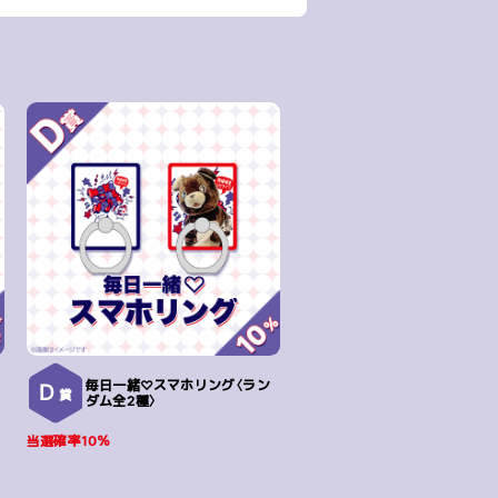
毎日一緒♡スマホリング〈ラン
D
賞
ダム全2種〉
当選確率10％