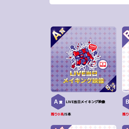
A
LIVE当日メイキング映像
賞
残り0本
/5本
残り