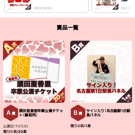
た
2022/10/24
2022/10
賞品一覧
須田亜香里卒業公演チケッ
サイン入り！名古屋駅1日駅
A
B
賞
賞
ト（最前列）
長パネル
残り0本
/1本
公演日：11/1(火)
残り0本
/20本