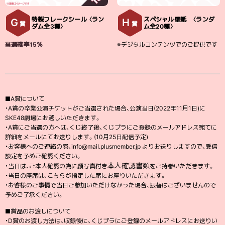
特製フレークシール 〈ラン
スペシャル壁紙 〈ランダ
G
H
賞
賞
ダム全3種〉
ム全20種〉
当選確率15％
※デジタルコンテンツでのご提供です
■A賞について
・A賞の卒業公演チケットがご当選された場合、公演当日(2022年11月1日)に
SKE48劇場にお越しいただきます。
・A賞にご当選の方へは、くじ終了後、くじプラにご登録のメールアドレス宛てに
詳細をメールにてお送りします。(10月25日配信予定)
・お客様へのご連絡の際、info@mail.plusmember.jp よりお送りしますので、受信
設定を予めご確認ください。
本人確認書類
・当日は、ご本人確認の為に顔写真付き
をご持参いただきます。
・当日の座席は、こちらが指定した席にお座りいただきます。
・お客様のご事情で当日ご参加いただけなかった場合、振替はございませんので
予めご了承ください。
■賞品のお渡しについて
・D賞のお渡し方法は、収録後に、くじプラにご登録のメールアドレスにお送りい