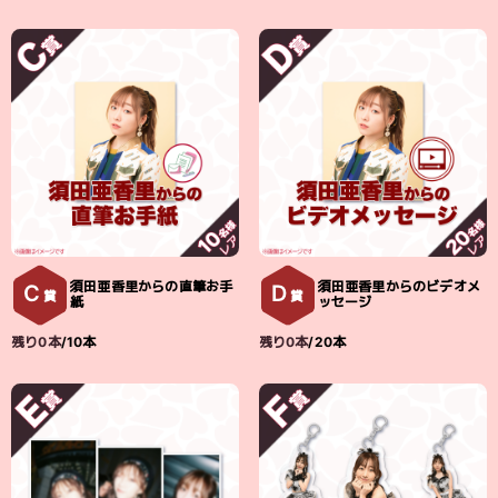
須田亜香里からの直筆お手
須田亜香里からのビデオメ
C
D
賞
賞
紙
ッセージ
残り0本
/10本
残り0本
/20本