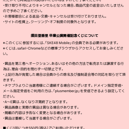
・受け取り不可によりキャンセルとなった場合、商品代金の返金はいたしません
ので予めご了承ください。
・お客様都合による返品・交換・キャンセルは受け付けておりません。
・サイトの性質上、クーリング・オフ制度の対象外となります。
須田亜香里 卒業公演開催記念くじについて
※このくじに参加するには、「SKE48 Mobile」の会員である必要があります。
※くじは、safari・Chromeなどの標準ブラウザからアクセスしてお楽しみくださ
い。
・賞品を第三者へオークション、あるいはその他の方法で転売または譲渡する行
為は、理由・目的を問わず一切禁止です。
・上記行為が発覚した場合は会員からの除名及び強制退会等の対応を取らせて頂
きます。
・チケプラよりご当選者様にご連絡する場合がございます。ドメイン指定受信・
メール指定受信をご利用の方は、「plusmember.jp」を受信できるよう設定してく
ださい。
・A〜E賞は、なくなり次第終了となります。
・賞品画像と実際の賞品は異なる場合があります。
・掲載の内容は予告なく変更となる場合があります。
・賞品は重複して当選する場合がございます。
■くじ1回につき550円（税込）でご利用いただけます。