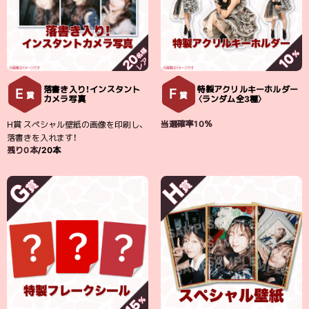
落書き入り！インスタント
特製アクリルキーホルダー
E
F
賞
賞
カメラ写真
〈ランダム全3種〉
当選確率10％
H賞 スペシャル壁紙の画像を印刷し、
落書きを入れます！
残り0本
/20本