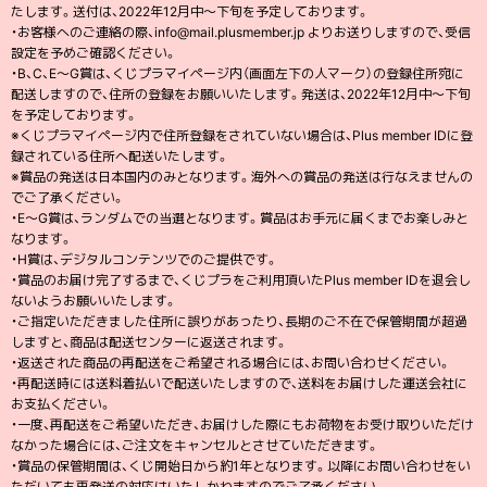
たします。送付は、2022年12月中～下旬を予定しております。
・お客様へのご連絡の際、info@mail.plusmember.jp よりお送りしますので、受信
設定を予めご確認ください。
・B、C、E〜G賞は、くじプラマイページ内（画面左下の人マーク）の登録住所宛に
配送しますので、住所の登録をお願いいたします。発送は、2022年12月中～下旬
を予定しております。
※くじプラマイページ内で住所登録をされていない場合は、Plus member IDに登
録されている住所へ配送いたします。
※賞品の発送は日本国内のみとなります。海外への賞品の発送は行なえませんの
でご了承ください。
・E〜G賞は、ランダムでの当選となります。賞品はお手元に届くまでお楽しみと
なります。
・H賞は、デジタルコンテンツでのご提供です。
・賞品のお届け完了するまで、くじプラをご利用頂いたPlus member IDを退会し
ないようお願いいたします。
・ご指定いただきました住所に誤りがあったり、長期のご不在で保管期間が超過
しますと、商品は配送センターに返送されます。
・返送された商品の再配送をご希望される場合には、お問い合わせください。
・再配送時には送料着払いで配送いたしますので、送料をお届けした運送会社に
お支払ください。
・一度、再配送をご希望いただき、お届けした際にもお荷物をお受け取りいただけ
なかった場合には、ご注文をキャンセルとさせていただきます。
・賞品の保管期間は、くじ開始日から約1年となります。以降にお問い合わせをい
ただいても再発送の対応はいたしかねますのでご了承ください。