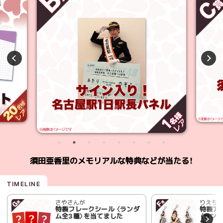
須田亜香里のメモリアルな特典などが当たる！
さやさんが
りえち
特製フレークシール 〈ランダ
特製ア
ム全3種〉を当てました
〈ラン