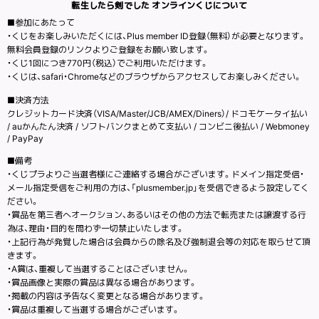
転生したら剣でした オンラインくじについて
■参加にあたって
・くじをお楽しみいただくには、Plus member ID登録（無料）が必要となります。
無料会員登録のリンクよりご登録をお願い致します。
・くじ1回につき770円（税込）でご利用いただけます。
・くじは、safari・Chromeなどのブラウザからアクセスしてお楽しみください。
■決済方法
クレジットカード決済（VISA/Master/JCB/AMEX/Diners）/ ドコモケータイ払い
/ auかんたん決済 / ソフトバンクまとめて支払い / コンビニ後払い / Webmoney
/ PayPay
■備考
・くじプラよりご当選者様にご連絡する場合がございます。ドメイン指定受信・
メール指定受信をご利用の方は、「plusmember.jp」を受信できるよう設定してく
ださい。
・賞品を第三者へオークション、あるいはその他の方法で転売または譲渡する行
為は、理由・目的を問わず一切禁止いたします。
・上記行為が発覚した場合は会員からの除名及び強制退会等の対応を取らせて頂
きます。
・A賞は、重複して当選することはございません。
・賞品画像と実際の賞品は異なる場合があります。
・掲載の内容は予告なく変更となる場合があります。
・賞品は重複して当選する場合がございます。