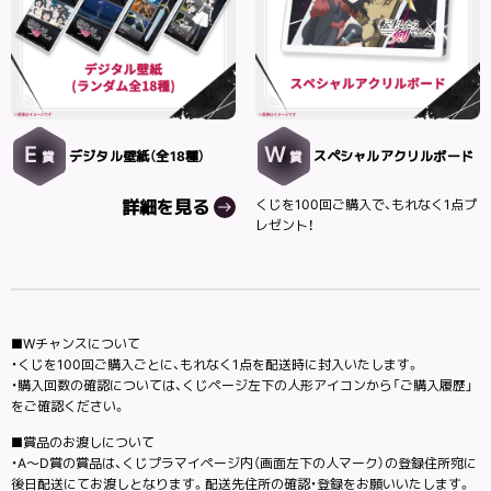
E
W
デジタル壁紙（全18種）
スペシャルアクリルボード
賞
賞
詳細を見る
くじを100回ご購入で、もれなく1点プ
レゼント！
■Wチャンスについて
・くじを100回ご購入ごとに、もれなく1点を配送時に封入いたします。
・購入回数の確認については、くじページ左下の人形アイコンから「ご購入履歴」
をご確認ください。
■賞品のお渡しについて
・A～D賞の賞品は、くじプラマイページ内（画面左下の人マーク）の登録住所宛に
後日配送にてお渡しとなります。配送先住所の確認・登録をお願いいたします。