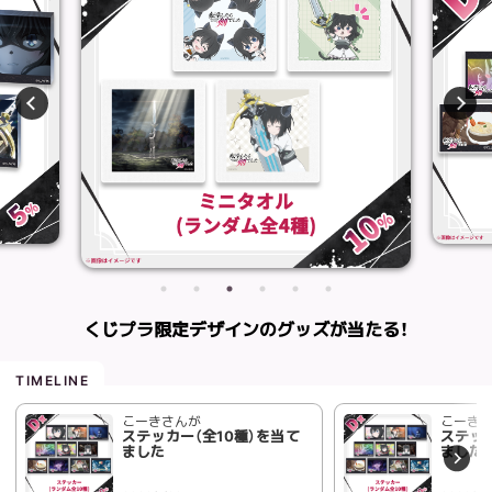
くじプラ限定デザインのグッズが当たる！
こーきさんが
こーき
ステッカー（全10種）を当て
ステッカ
ました
ました