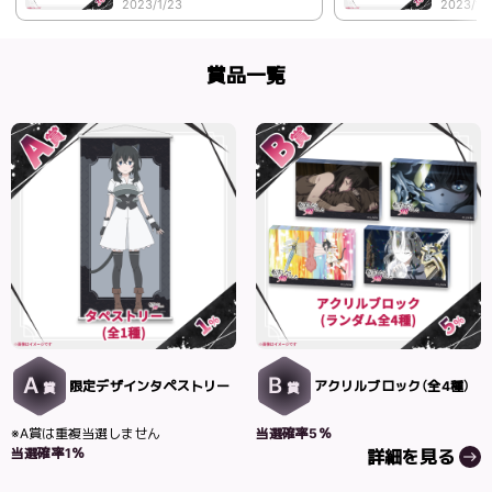
2023/1/23
2023/1/
賞品一覧
A
B
限定デザインタペストリー
アクリルブロック（全4種）
賞
賞
※A賞は重複当選しません
当選確率5％
当選確率1％
詳細を見る