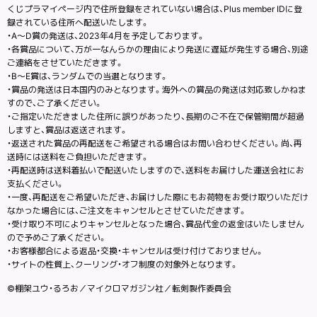
くじプラマイページ内で住所登録をされていない場合は、Plus member IDに登
録されている住所へ配送いたします。
・A～D賞の発送は、2023年4月を予定しております。
・各賞品について、万が一なんらかの理由により発送に遅延が発生する場合、別途
ご連絡をさせていただきます。
・B～E賞は、ランダムでの当選となります。
・賞品の発送は日本国内のみとなります。海外への賞品の発送は対応致しかねま
すので、ご了承ください。
・ご指定いただきました住所に誤りがあったり、長期のご不在で保管期間が超過
しますと、賞品は返送されます。
・返送された賞品の再配送をご希望される場合はお問い合わせください。尚、再
送時には送料をご負担いただきます。
・再配送時は送料着払いで配送いたしますので、送料をお届けした運送会社にお
支払ください。
・一度、再配送をご希望いただき、お届けした際にもお荷物をお受け取りいただけ
なかった場合には、ご注文をキャンセルとさせていただきます。
・受け取り不可によりキャンセルとなった場合、賞品代金の返金はいたしません
ので予めご了承ください。
・お客様都合による返品・交換・キャンセルは受け付けておりません。
・サイトの性質上、クーリング・オフ制度の対象外となります。
©棚架ユウ・るろお／マイクロマガジン社／転剣製作委員会