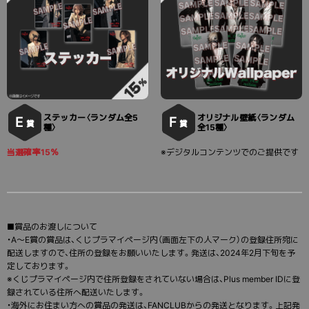
ステッカー〈ランダム全5
オリジナル壁紙〈ランダム
E
F
賞
賞
種〉
全15種〉
当選確率15％
※デジタルコンテンツでのご提供です
■賞品のお渡しについて
・A～E賞の賞品は、くじプラマイページ内（画面左下の人マーク）の登録住所宛に
配送しますので、住所の登録をお願いいたします。発送は、2024年2月下旬を予
定しております。
※くじプラマイページ内で住所登録をされていない場合は、Plus member IDに登
録されている住所へ配送いたします。
・海外にお住まい方への賞品の発送は、FANCLUBからの発送となります。上記発