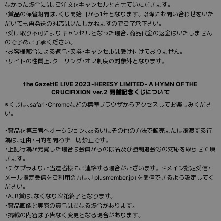
なかった場合には、ご注文をキャンセルとさせていただきます。
・賞品の保管期間は、くじ開始日から1年となります。以降にお問い合わせをいた
だいても再発送の対応はいたしかねますのでご了承下さい。
・受け取り不可によりキャンセルとなった場合、商品代金の返金はいたしません
ので予めご了承ください。
・お客様都合による返品・交換・キャンセルは受け付けておりません。
・サイトの性質上、クーリング・オフ制度の対象外となります。
the GazettE LIVE 2023-HERESY LIMITED- A HYMN OF THE
CRUCIFIXION ver.2 開催記念くじについて
※くじは、safari・Chromeなどの標準ブラウザからアクセスしてお楽しみくださ
い。
・賞品を第三者へオークション、あるいはその他の方法で転売または譲渡する行
為は、理由・目的を問わず一切禁止です。
・上記行為が発覚した場合は会員からの除名及び強制退会等の対応を取らせて頂
きます。
・チケプラよりご当選者様にご連絡する場合がございます。ドメイン指定受信・
メール指定受信をご利用の方は、「plusmember.jp」を受信できるよう設定してく
ださい。
・A、B賞は、なくなり次第終了となります。
・賞品画像と実際の賞品は異なる場合があります。
・掲載の内容は予告なく変更となる場合があります。