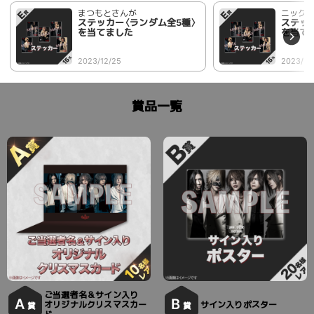
まつもとさんが
ニック
ステッカー〈ランダム全5種〉
ステッ
を当てました
を当て
2023/12/25
2023/12
賞品一覧
ご当選者名＆サイン入り
A
B
オリジナルクリスマスカー
サイン入りポスター
賞
賞