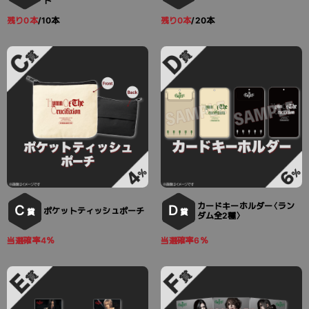
ド
残り0本
/10本
残り0本
/20本
カードキーホルダー〈ラン
C
D
ポケットティッシュポーチ
賞
賞
ダム全2種〉
当選確率4％
当選確率6％