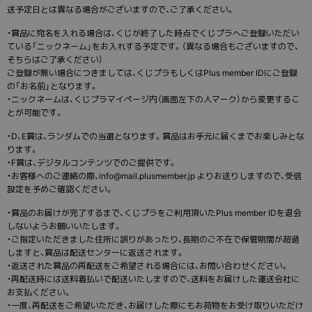
送予定日とは異なる場合がございますので、ご了承ください。
・賞品に宛名を入れる場合は、くじが終了した時点でくじプラへご登録いただい
ている「ニックネーム」をお入れする予定です。（異なる場合もございますので、
そちらはご了承ください）
ご登録が無い場合につきましては、くじプラもしくはPlus member IDにご登録
の「お名前」となります。
・ニックネームは、くじプラマイページ内（画面左下の人マーク）から変更するこ
とが可能です。
・D、E賞は、ランダムでの当選となります。賞品はお手元に届くまでお楽しみとな
ります。
・F賞は、デジタルコンテンツでのご提供です。
・お客様へのご連絡の際、info@mail.plusmember.jp よりお送りしますので、受信
設定を予めご確認ください。
・賞品のお届けが完了するまで、くじプラをご利用頂いたPlus member IDを退会
しないようお願いいたします。
・ご指定いただきました住所に誤りがあったり、長期のご不在で保管期間が超過
しますと、賞品は配送センターに返送されます。
・返送された賞品の再配送をご希望される場合には、お問い合わせください。
・再配送時には送料着払いで配送いたしますので、送料をお届けした運送会社に
お支払ください。
・一度、再配送をご希望いただき、お届けした際にもお荷物をお受け取りいただけ